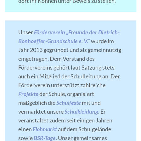
dort ihr Können unter Beweis zu stellen.
Unser
Förderverein „Freunde der Dietrich-
Bonhoeffer-Grundschule e. V.“
wurde im
Jahr 2013 gegründet und als gemeinnützig
eingetragen. Dem Vorstand des
Fördervereins gehört laut Satzung stets
auch ein Mitglied der Schulleitung an. Der
Förderverein unterstützt zahlreiche
Projekte
der Schule, organisiert
maßgeblich die
Schulfeste
mit und
vermarktet unsere
Schulkleidung
. Er
veranstaltet zudem seit einigen Jahren
einen
Flohmarkt
auf dem Schulgelände
sowie
BSR-Tage
. Unser gemeinsames