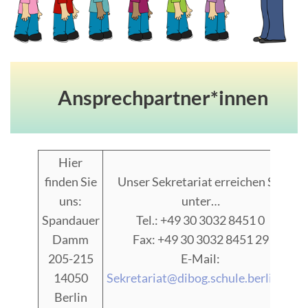
Ansprechpartner*innen
Hier
finden Sie
Unser Sekretariat erreichen Sie
uns:
unter…
Spandauer
Tel.: +49 30 3032 8451 0
Damm
Fax: +49 30 3032 8451 29
205-215
E-Mail:
14050
Sekretariat@dibog.schule.berlin.de
G
Berlin