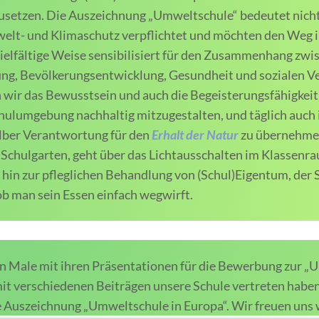
usetzen. Die Auszeichnung „Umweltschule“ bedeutet nich
elt- und Klimaschutz verpflichtet und möchten den Weg i
vielfältige Weise sensibilisiert für den Zusammenhang zwis
g, Bevölkerungsentwicklung, Gesundheit und sozialen Ve
 wir das Bewusstsein und auch die Begeisterungsfähigke
chulumgebung nachhaltig mitzugestalten, und täglich auch
lber Verantwortung für den
Erhalt der Natur
zu übernehmen
 Schulgarten, geht über das Lichtausschalten im Klassenr
 hin zur pfleglichen Behandlung von (Schul)Eigentum, der
b man sein Essen einfach wegwirft.
Male mit ihren Präsentationen für die Bewerbung zur „U
it verschiedenen Beiträgen unsere Schule vertreten haben
e Auszeichnung „Umweltschule in Europa“. Wir freuen uns w