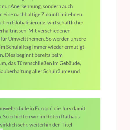
t nur Anerkennung, sondern auch
n eine nachhaltige Zukunft mitebnen.
chen Globalisierung, wirtschaftlicher
rhältnissen. Mit verschiedenen
it für Umweltthemen. So werden unsere
 im Schulalltag immer wieder ermutigt,
. Dies beginnt bereits beim
aum, das Türenschließen im Gebäude,
 Sauberhaltung aller Schulräume und
mweltschule in Europa“ die Jury damit
. So erhielten wir im Roten Rathaus
irklich sehr, weiterhin den Titel