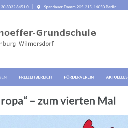
9 30 3032 8451 0
Spandauer Damm 205-215, 14050 Berlin
rundschule Berlin
BEN
FREIZEITBEREICH
FÖRDERVEREIN
AKTUELLES
ropa“ – zum vierten Mal