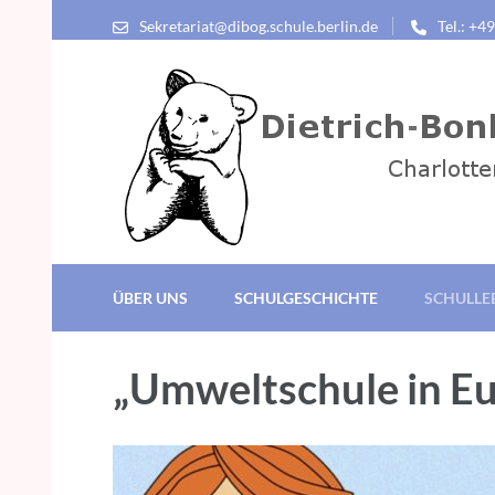
Sekretariat@dibog.schule.berlin.de
Tel.: +4
Dietrich-Bonhoeffer-G
Charlottenburg-Wilmersdorf
ÜBER UNS
SCHULGESCHICHTE
SCHULLE
„Umweltschule in Eu