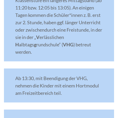
Klassenstufe ein längeres Mittagsband (ab
11:20 bzw. 12:05 bis 13:05). An einigen
Tagen kommen die Schüler*innen z. B. erst
zur 2. Stunde, haben ggf. länger Unterricht
oder zwischendurch eine Freistunde, in der
sie in der „
V
erlässlichen
H
albtags
g
rundschule“ (
VHG
) betreut
werden.
Ab 13:30, mit Beendigung der VHG,
nehmen die Kinder mit einem Hortmodul
am Freizeitbereich teil.