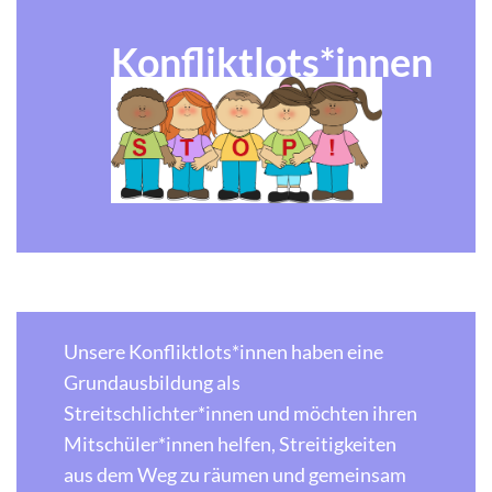
Konfliktlots*innen
Unsere Konfliktlots*innen haben eine
Grundausbildung als
Streitschlichter*innen und möchten ihren
Mitschüler*innen helfen, Streitigkeiten
aus dem Weg zu räumen und gemeinsam