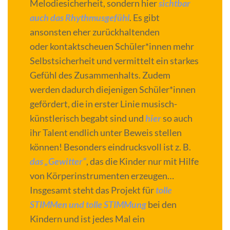
Melodiesicherheit, sondern hier
sichtbar
auch das Rhythmusgefühl
. Es gibt
ansonsten eher zurückhaltenden
oder kontaktscheuen Schüler*innen mehr
Selbstsicherheit und vermittelt ein starkes
Gefühl des Zusammenhalts. Zudem
werden dadurch diejenigen Schüler*innen
gefördert, die in erster Linie musisch-
künstlerisch begabt sind und
hier
so auch
ihr Talent endlich unter Beweis stellen
können! Besonders eindrucksvoll ist z. B.
das „Gewitter“
, das die Kinder nur mit Hilfe
von Körperinstrumenten erzeugen…
Insgesamt steht das Projekt für
tolle
STIMMen und tolle STIMMung
bei den
Kindern und ist jedes Mal ein