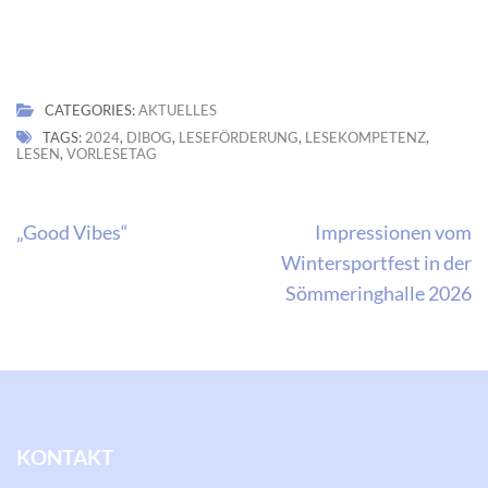
CATEGORIES:
AKTUELLES
TAGS:
2024
,
DIBOG
,
LESEFÖRDERUNG
,
LESEKOMPETENZ
,
LESEN
,
VORLESETAG
Beitragsnavigation
„Good Vibes“
Impressionen vom
Wintersportfest in der
Sömmeringhalle 2026
KONTAKT