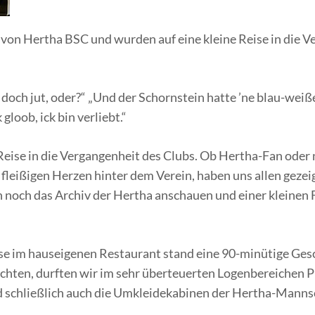
von Hertha BSC und wurden auf eine kleine Reise in die 
doch jut, oder?“ „Und der Schornstein hatte ’ne blau-weiße F
gloob, ick bin verliebt.“
ise in die Vergangenheit des Clubs. Ob Hertha-Fan oder ni
n fleißigen Herzen hinter dem Verein, haben uns allen gez
h noch das Archiv der Hertha anschauen und einer kleinen
se im hauseigenen Restaurant stand eine 90-minütige Ge
schten, durften wir im sehr überteuerten Logenbereichen P
d schließlich auch die Umkleidekabinen der Hertha-Mannsc