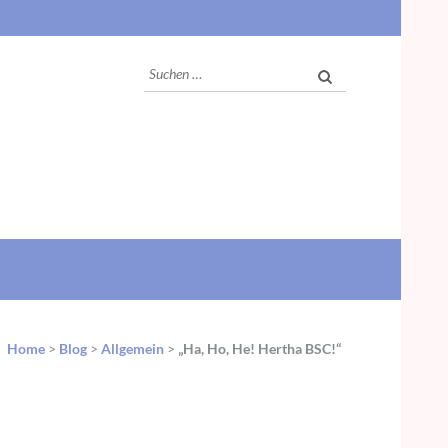
Suchen
nach:
Home
>
Blog
>
Allgemein
>
„Ha, Ho, He! Hertha BSC!“