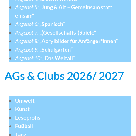
Angebot 5:
„Jung & Alt
–
Gemeinsam statt
einsam“
Angebot 6:
„Spanisch“
Angebot 7:
„(Gesellschafts-)Spiele“
Angebot 8:
„Acrylbilder für Anfänger*innen“
Angebot 9:
„Schulgarten“
Angebot 10:
„Das Weltall“
AGs & Clubs 2026/ 202
7
Umwelt
Kunst
Leseprofis
Fußball
Tanz