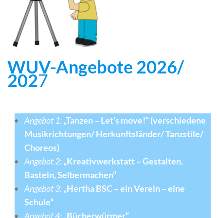
WUV-Angebote 2026/
202
7
Angebot 1:
„Tanzen
–
Let’s move!“ (verschiedene
Musikrichtungen/ Herkunftsländer/ Tanzstile/
Choreos)
Angebot 2:
„Kreativwerkstatt
–
Gestalten,
Basteln, Selbermachen“
Angebot 3:
„Hertha BSC – ein Verein – eine
Schule“
Angebot 4:
„Bücherwürmer“