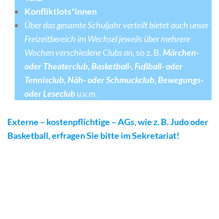
Konfliktlots*innen
Über das gesamte Schuljahr verteilt bietet auch unser
Freizeitbereich im Wechsel jeweils über mehrere
Wochen verschiedene Clubs an
, so z. B.
Märchen-
oder Theaterclub,
Basketball-, Fußball- oder
Tennisclub, Näh- oder Schmuckclub, Bewegungs-
oder Leseclub
u.v.m.
Externe – kostenpflichtige – AGs, wie z. B. Judo oder
Basketball, erfragen Sie bitte im Sekretariat!