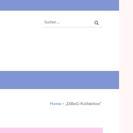
Suchen
nach:
Home
>
„DiBoG-Kollektion“