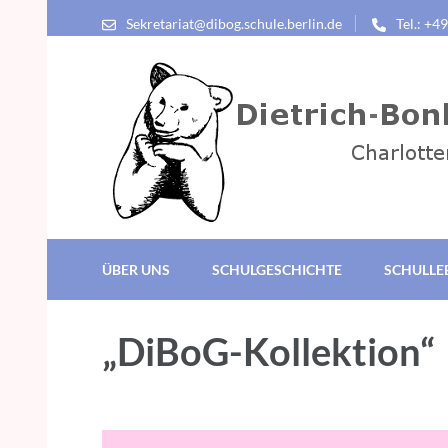
Sekretariat@dibog.schule.berlin.de
Tel.: +4
Dietrich-Bonhoeffer-G
Charlottenburg-Wilmersdorf
ÜBER UNS
SCHULGESCHICHTE
SCHULLE
„DiBoG-Kollektion“