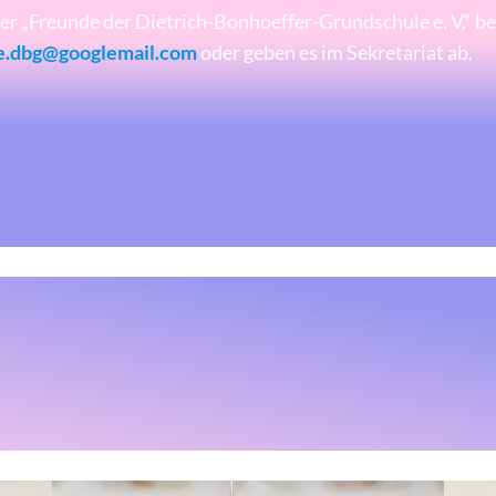
er „Freunde der Dietrich-Bonhoeffer-Grundschule e. V.“ bes
e.dbg@googlemail.com
oder geben es im Sekretariat ab.