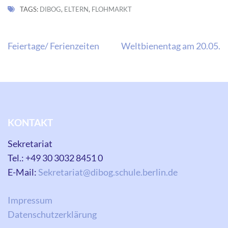
TAGS:
DIBOG
,
ELTERN
,
FLOHMARKT
Beitragsnavigation
Feiertage/ Ferienzeiten
Weltbienentag am 20.05.
KONTAKT
Sekretariat
Tel.: +49 30 3032 8451 0
E-Mail:
Sekretariat@dibog.schule.berlin.de
Impressum
Datenschutzerklärung