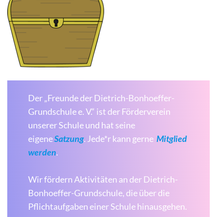
Der „Freunde der Dietrich-Bonhoeffer-
Grundschule e. V.“ ist der Förderverein
unserer Schule und hat seine
eigene
Satzung
. Jede*r kann gerne
Mitglied
werden
.
Wir fördern Aktivitäten an der Dietrich-
Bonhoeffer-Grundschule, die über die
Pflichtaufgaben einer Schule hinausgehen.