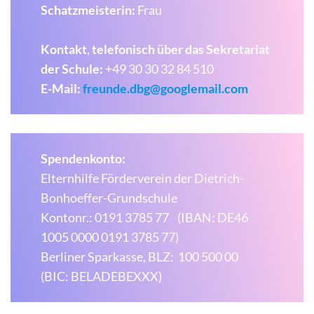
Schatzmeisterin:
Frau
Kontakt
,
telefonisch über das Sekretariat
der Schule:
+49 30 30 32 84 510
E-Mail:
freunde.dbg@googlemail.com
Spendenkonto:
Elternhilfe Förderverein der Dietrich-
Bonhoeffer-Grundschule
Kontonr.: 0191 3785 77 (IBAN: DE46
1005 0000 0191 3785 77)
Berliner Sparkasse, BLZ: 100 500 00
(BIC: BELADEBEXXX)