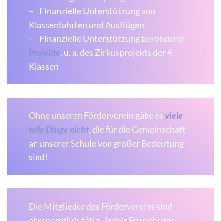
– Finanzielle Unterstützung von
Klassenfahrten und Ausflügen
– Finanzielle Unterstützung besonderer
Projekte
, u. a. des Zirkusprojekts der 4.
Klassen
Ohne unseren Förderverein gäbe es
viele
tolle Dinge nicht
, die für die Gemeinschaft
an unserer Schule von großer Bedeutung
sind!
Die Mitglieder des Fördervereins sind
ehrenamtlich tätig. Jede*r Erwachsene