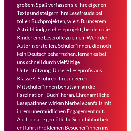
großem Spaß verfassen sie ihre eigenen
Texte und steigern ihre Lesefreude bei
tollen Buchprojekten, wie z. B. unserem
Astrid-Lindgren-Leseprojekt, bei dem die
Kinder eine Leserolle zu einem Werk der
Autorin erstellen. Schüler*innen, die noch
kein Deutsch beherrschen, lernen es bei
uns schnell durch vielfältige
Unterstützung. Unsere Leseprofis aus
Klasse 4-6 führen ihre jüngeren
Mitschüler*innen behutsam an die
Faszination „Buch“ heran. Ehrenamtliche
Lesepatinnen wirken hierbei ebenfalls mit
ihrem unermüdlichen Engagement mit.
Auch unsere gemütliche Schulbibliothek
entführt ihre kleinen Besucher*innen ins