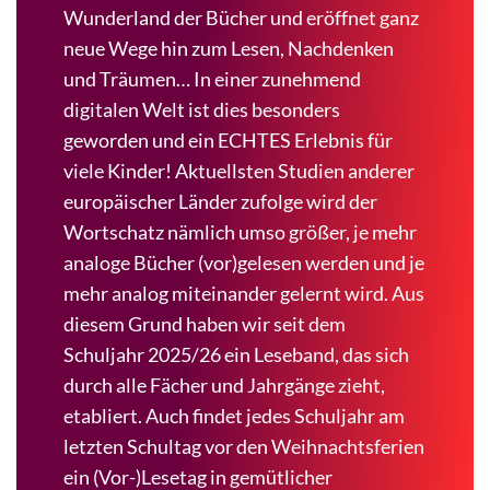
Wunderland der Bücher und eröffnet ganz
neue Wege hin zum Lesen, Nachdenken
und Träumen… In einer zunehmend
digitalen Welt ist dies besonders
geworden und ein ECHTES Erlebnis für
viele Kinder! Aktuellsten Studien anderer
europäischer Länder zufolge wird der
Wortschatz nämlich umso größer, je mehr
analoge Bücher (vor)gelesen werden und je
mehr analog miteinander gelernt wird. Aus
diesem Grund haben wir seit dem
Schuljahr 2025/26 ein Leseband, das sich
durch alle Fächer und Jahrgänge zieht,
etabliert. Auch findet jedes Schuljahr am
letzten Schultag vor den Weihnachtsferien
ein (Vor-)Lesetag in gemütlicher