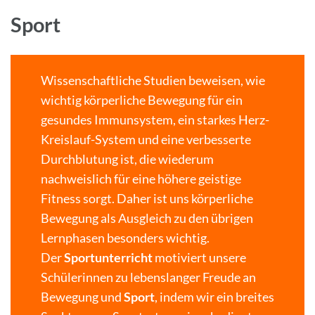
Sport
Wissenschaftliche Studien beweisen, wie
wichtig körperliche Bewegung für ein
gesundes Immunsystem, ein starkes Herz-
Kreislauf-System und eine verbesserte
Durchblutung ist, die wiederum
nachweislich für eine höhere geistige
Fitness sorgt. Daher ist uns körperliche
Bewegung als Ausgleich zu den übrigen
Lernphasen besonders wichtig.
Der
Sportunterricht
motiviert unsere
Schülerinnen zu lebenslanger Freude an
Bewegung und
Sport
, indem wir ein breites