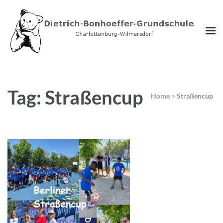
Dietrich-Bonhoeffer-
Charlottenburg-Wilmersdorf
Grundschule Berlin
Tag: Straßencup
Home
>
Straßencup