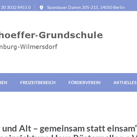
9 30 3032 8451 0
Spandauer Damm 205-215, 14050 Berlin
rundschule Berlin
BEN
FREIZEITBEREICH
FÖRDERVEREIN
AKTUELLES
 und Alt – gemeinsam statt einsam“