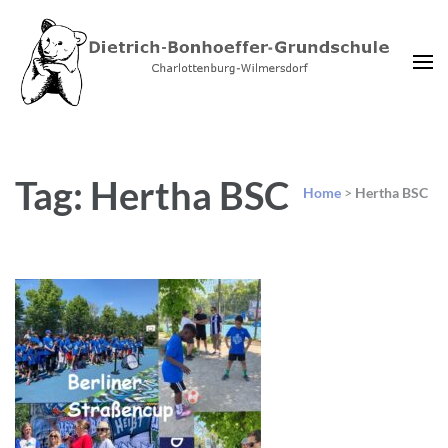
Dietrich-Bonhoeffer-
Charlottenburg-Wilmersdorf
Grundschule Berlin
Tag: Hertha BSC
Home
>
Hertha BSC