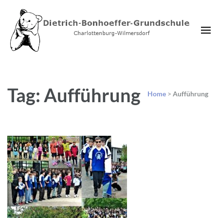
Dietrich-Bonhoeffer-
Charlottenburg-Wilmersdorf
Grundschule Berlin
Tag: Aufführung
Home
>
Aufführung